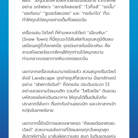
ผีสิง” วัยรุ่นต้องห้ามพลาดเครื่องเล่นสาย Extreme
อย่าง รถไฟเหาะ “สกายโคสเตอร์” “ไวกิ้งส์” “รถบั๊ม”
“เฮอริเคน” “ซูเปอร์สแปลช” และ “ทอร์นาโด” ที่จะ
ทำให้คุณได้สนุกอย่างเต็มที่ตลอดวัน
เครื่องเล่น ไฮไลท์ ที่ห้ามพลาดได้แก่ “เมืองหิมะ”
(Snow Town) ที่นี่คุณจะได้สัมผัสกับอุณหภูมิติดลบ
เสมือนอยู่ขั้วโลกเหนือ จุดเด่นภายในเมืองหิมะ คือ
ลานสไลเดอร์ขนาดใหญ่ให้ทุกท่านได้สนุกสนาน
ท่ามกลางบรรยากาศหิมะตกตลอดวัน
นอกจากเครื่องเล่นนานาชนิดแล้ว สวนสนุกดรีมเวิลด์
ยังมี Landscape จุดถ่ายรูปที่สวยงาม มีเอกลักษณ์
อย่าง “เลิฟการ์เด้นท์” ที่ตกแต่ง ประดับประดา ไว้
อย่างสวยงามโรแมนติก รวมถึง “โฟโตเปีย” ดินแดน
มหัศจรรย์แห่งจินตนาการ ให้คุณได้ตื่นเต้นไปกับ
ปราสาทตีลังกา ตื่นตากับบ้านฮอบบิท และปราสาทเจ้า
หญิงในเทพนิยาย
นอกจากนี้ยังมีการแสดงพาเหรด “คัลเลอร์ออฟเดอะ
เวิลด์” สวยงามอลังการที่จัดแสดงทุกวันหยุดสุด
สัปดาห์เท่านั้น มาสัมผัสความสุข สนุก ในดินแดนแห่ง