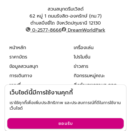
สวนสนุกดรีมเวิลด์
62 หมู่ 1 ถนนรังสิต-องครักษ์ (กม.7)
ตำบลบึงยี่โถ จังหวัดปทุมธานี 12130
0-2577-8666
DreamWorldPark
หน้าหลัก
เครื่องเล่น
ราคาบัตร
โปรโมชั่น
ข้อมูลสวนสนุก
ข่าวสาร
การเดินทาง
กิจกรรมหมู่คณะ
แผนที่
สิ่งอำนวยความสะดวก
เว็บไซต์นี้มีการใช้งานคุกกี้
ติดต่อเรา
จุดถ่ายรูป/การแสดง
เราใช้คุกกี้เพื่อเพิ่มประสิทธิภาพ และประสบการณ์ที่ดีในการใช้งาน
เว็บไซต์
ยอมรับ